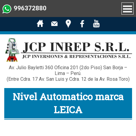
996372880
Portada
Nosotros
Productos
Alquiler
Servicio técnico
Av. Julio Bayletti 360 Oficina 201 (2do Piso) San Borja –
Ubicación
Lima – Perú.
(Entre Cdra. 17 Av. San Luis y Cdra. 12 de la Av. Rosa Toro)
Contacto
Nivel Automatico marca
LEICA